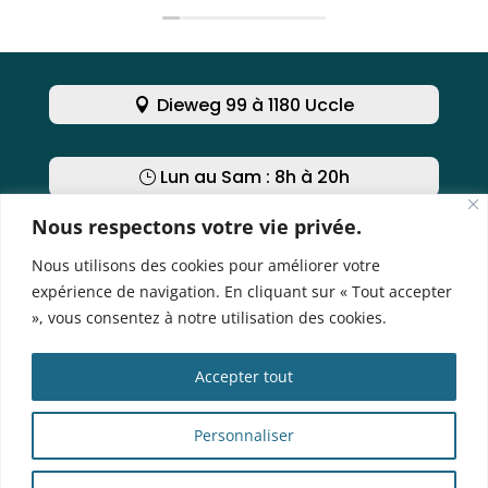
Dieweg 99 à 1180 Uccle
Lun au Sam : 8h à 20h
Nous respectons votre vie privée.
Nous contacter
Nous utilisons des cookies pour améliorer votre
expérience de navigation. En cliquant sur « Tout accepter
», vous consentez à notre utilisation des cookies.
Obtenir un rendez-vous
Accepter tout
Contacter un praticien
Personnaliser
Travailler chez nous ?