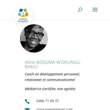
Aline BOSUMA W’OKUNGU
BAKILI
Coach en développement personnel,
relationnel et communicationnel
Médiatrice (certifiée, non agréée)
0486 71 89 37

aline.bwb@gmail.com
