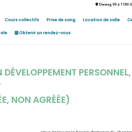
Dieweg 99 à 1180 U
Cours collectifs
Prise de sang
Location de salle
C
rale
Obtenir un rendez-vous
DÉVELOPPEMENT PERSONNEL, 
L
ÉE, NON AGRÉÉE)